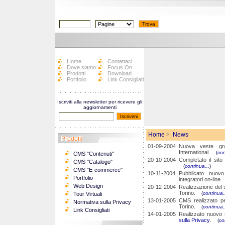
Home
Contattaci
Dove siamo
Focus On
Prodotti
Download
Portfolio
Link Consigliati
Iscriviti alla newsletter per ricevere gli
aggiornamenti
Home
>
News
01-09-2004
Nuova veste gra
International.
(
con
CMS "Contenuti"
20-10-2004
Completato il sito 
CMS "Catalogo"
(
continua...
)
CMS "E-commerce"
10-11-2004
Pubblicato nuov
Portfolio
integratori on-lin
Web Design
20-12-2004
Realizzazione del 
Torino.
(
continua.
Tour Virtuali
13-01-2005
CMS realizzato pe
Normativa sulla Privacy
Torino.
(
continua.
Link Consigliati
14-01-2005
Realizzato nuovo 
sulla Privacy
.
(
co