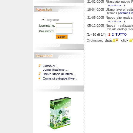
21-01-2005
Rilasciato nuovo P
(
continua...
)
18-04-2005
Ultimo lavoro reali
Dermes (
dermes.it
31-05-2005
Nuovo sito realiz
Registrati
(
continua...
)
Username:
05-12-2005
Nuova realizzaz
ufficiale orologi 
Password:
(1 - 10 di 14)
1
2
TUTTO
Ordina per:
data
click
Corso di
comunicazione...
Breve storia di Intern...
Come si sviluppa il we...