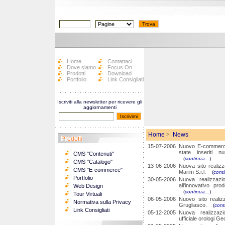
Home
Contattaci
Dove siamo
Focus On
Prodotti
Download
Portfolio
Link Consigliati
Iscriviti alla newsletter per ricevere gli
aggiornamenti
Home
>
News
15-07-2006
Nuovo E-commerce 
state inseriti n
CMS "Contenuti"
(
continua...
)
CMS "Catalogo"
13-06-2006
Nuova sito realiz
CMS "E-commerce"
Marim S.r.l.
(
conti
Portfolio
30-05-2006
Nuova realizzaz
all'innovativo pr
Web Design
(
continua...
)
Tour Virtuali
06-05-2006
Nuovo sito reali
Normativa sulla Privacy
Grugliasco.
(
cont
Link Consigliati
05-12-2005
Nuova realizzaz
ufficiale orologi 