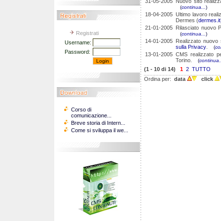
31-05-2005
Nuovo sito realiz
(
continua...
)
18-04-2005
Ultimo lavoro reali
Dermes (
dermes.it
21-01-2005
Rilasciato nuovo P
Registrati
(
continua...
)
14-01-2005
Realizzato nuovo 
Username:
sulla Privacy
.
(
co
Password:
13-01-2005
CMS realizzato pe
Torino.
(
continua.
(1 - 10 di 14)
1
2
TUTTO
Ordina per:
data
click
Corso di
comunicazione...
Breve storia di Intern...
Come si sviluppa il we...